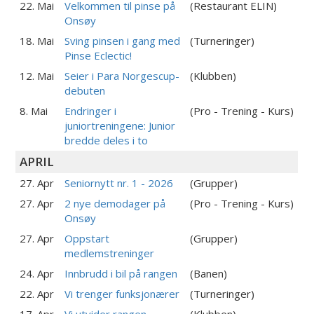
22. Mai
Velkommen til pinse på
(Restaurant ELIN)
Onsøy
18. Mai
Sving pinsen i gang med
(Turneringer)
Pinse Eclectic!
12. Mai
Seier i Para Norgescup-
(Klubben)
debuten
8. Mai
Endringer i
(Pro - Trening - Kurs)
juniortreningene: Junior
bredde deles i to
APRIL
27. Apr
Seniornytt nr. 1 - 2026
(Grupper)
27. Apr
2 nye demodager på
(Pro - Trening - Kurs)
Onsøy
27. Apr
Oppstart
(Grupper)
medlemstreninger
24. Apr
Innbrudd i bil på rangen
(Banen)
22. Apr
Vi trenger funksjonærer
(Turneringer)
17. Apr
Vi utvider rangen
(Klubben)