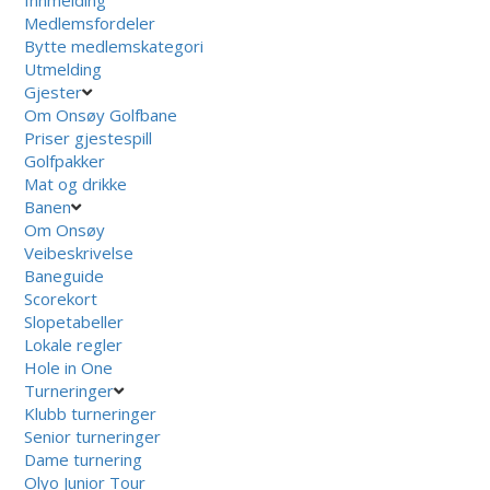
Innmelding
Medlemsfordeler
Bytte medlemskategori
Utmelding
Gjester
Om Onsøy Golfbane
Priser gjestespill
Golfpakker
Mat og drikke
Banen
Om Onsøy
Veibeskrivelse
Baneguide
Scorekort
Slopetabeller
Lokale regler
Hole in One
Turneringer
Klubb turneringer
Senior turneringer
Dame turnering
Olyo Junior Tour