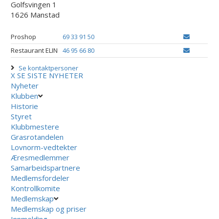
Golfsvingen 1
1626 Manstad
Proshop
69 33 91 50
Restaurant ELIN
46 95 66 80
Se kontaktpersoner
X
SE SISTE NYHETER
Nyheter
Klubben
Historie
Styret
Klubbmestere
Grasrotandelen
Lovnorm-vedtekter
Æresmedlemmer
Samarbeidspartnere
Medlemsfordeler
Kontrollkomite
Medlemskap
Medlemskap og priser