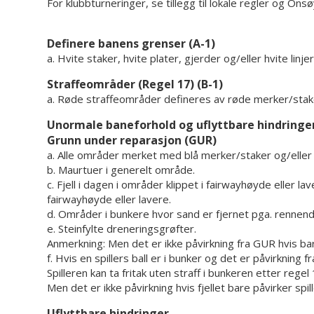
For klubbturneringer, se tillegg til lokale regler og 
Definere banens grenser (A-1)
a. Hvite staker, hvite plater, gjerder og/eller hvite lin
Straffeområder (Regel 17) (B-1)
a. Røde straffeområder defineres av røde merker/staker
Unormale baneforhold og uflyttbare hindringer
Grunn under reparasjon (GUR)
a. Alle områder merket med blå merker/staker og/eller m
b. Maurtuer i generelt område.
c. Fjell i dagen i områder klippet i fairwayhøyde eller l
fairwayhøyde eller lavere.
d. Områder i bunkere hvor sand er fjernet pga. rennen
e. Steinfylte dreneringsgrøfter.
Anmerkning: Men det er ikke påvirkning fra GUR hvis bare
f. Hvis en spillers ball er i bunker og det er påvirkning
Spilleren kan ta fritak uten straff i bunkeren etter regel
Men det er ikke påvirkning hvis fjellet bare påvirker spill
Uflyttbare hindringer