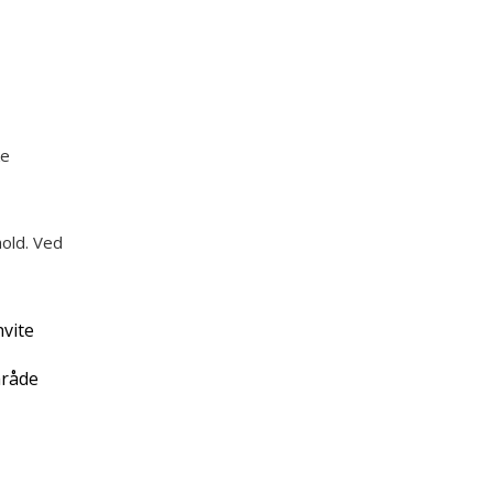
ke
old. Ved
vite
mråde