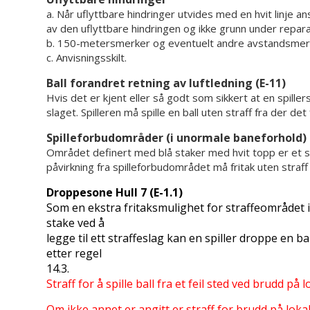
a. Når uflyttbare hindringer utvides med en hvit linje 
av den uflyttbare hindringen og ikke grunn under repara
b. 150-metersmerker og eventuelt andre avstandsmer
c. Anvisningsskilt.
Ball forandret retning av luftledning (E-11)
Hvis det er kjent eller så godt som sikkert at en spillers b
slaget. Spilleren må spille en ball uten straff fra der de
Spilleforbudområder (i unormale baneforhold) (
Området definert med blå staker med hvit topp er et 
påvirkning fra spilleforbudområdet må fritak uten straff 
Droppesone Hull 7 (E-1.1)
Som en ekstra fritaksmulighet for straffeområdet
stake ved å
legge til ett straffeslag kan en spiller droppe en 
etter regel
14.3.
Straff for å spille ball fra et feil sted ved brudd på 
Om ikke annet er angitt er straff for brudd på lokal