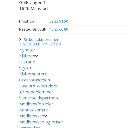
Golfsvingen 1
1626 Manstad
Proshop
69 33 91 50
Restaurant ELIN
46 95 66 80
Se kontaktpersoner
X
SE SISTE NYHETER
Nyheter
Klubben
Historie
Styret
Klubbmestere
Grasrotandelen
Lovnorm-vedtekter
Æresmedlemmer
Samarbeidspartnere
Medlemsfordeler
Kontrollkomite
Medlemskap
Medlemskap og priser
Innmelding