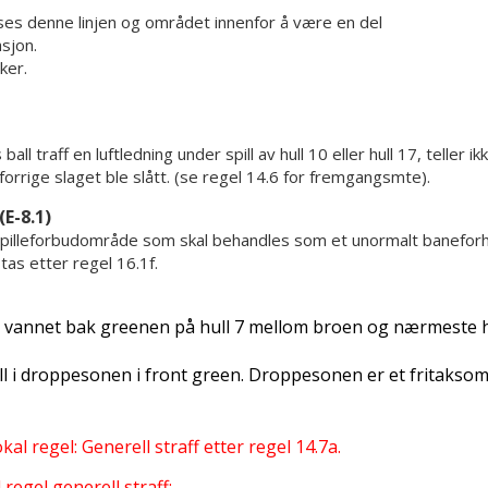
anses denne linjen og området innenfor å være en del
sjon.
ker.
all traff en luftledning under spill av hull 10 eller hull 17, teller ik
t forrige slaget ble slått. (se regel 14.6 for fremgangsmte).
E-8.1)
spilleforbudområde som skal behandles som et unormalt baneforh
tas etter regel 16.1f.
 i vannet bak greenen på hull 7 mellom broen og nærmeste h
ball i droppesonen i front green. Droppesonen er et fritakso
lokal regel: Generell straff etter regel 14.7a.
 regel generell straff: