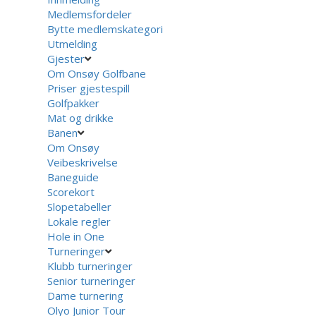
Medlemsfordeler
Bytte medlemskategori
Utmelding
Gjester
Om Onsøy Golfbane
Priser gjestespill
Golfpakker
Mat og drikke
Banen
Om Onsøy
Veibeskrivelse
Baneguide
Scorekort
Slopetabeller
Lokale regler
Hole in One
Turneringer
Klubb turneringer
Senior turneringer
Dame turnering
Olyo Junior Tour