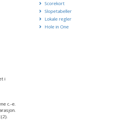
Scorekort
Slopetabeller
Lokale regler
Hole in One
t i
ne c.-e.
arasjon.
(2).