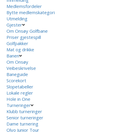
Innmelding
Medlemsfordeler
Bytte medlemskategori
Utmelding
Gjester
Om Onsøy Golfbane
Priser gjestespill
Golfpakker
Mat og drikke
Banen
Om Onsøy
Veibeskrivelse
Baneguide
Scorekort
Slopetabeller
Lokale regler
Hole in One
Turneringer
Klubb turneringer
Senior turneringer
Dame turnering
Olyo Junior Tour