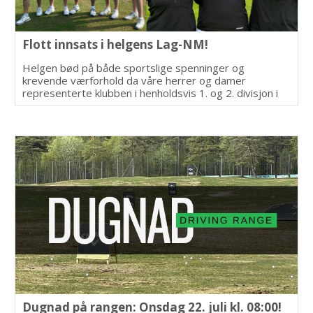
Flott innsats i helgens Lag-NM!
Helgen bød på både sportslige spenninger og
krevende værforhold da våre herrer og damer
representerte klubben i henholdsvis 1. og 2. divisjon i
Lag-NM.
Dugnad på rangen: Onsdag 22. juli kl. 08:00!