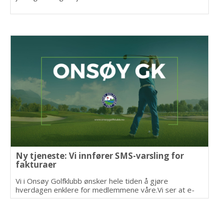
Ny tjeneste: Vi innfører SMS-varsling for
fakturaer
Vi i Onsøy Golfklubb ønsker hele tiden å gjøre
hverdagen enklere for medlemmene våre.Vi ser at e-
poster med fakturaer og betalingspåminnelser
dessverre av og til havner i søppelposten eller blir
oversett i en travel hverdag.