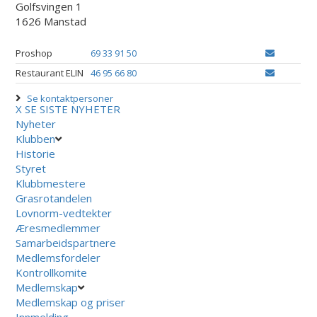
Golfsvingen 1
1626 Manstad
Proshop
69 33 91 50
Restaurant ELIN
46 95 66 80
Se kontaktpersoner
X
SE SISTE NYHETER
Nyheter
Klubben
Historie
Styret
Klubbmestere
Grasrotandelen
Lovnorm-vedtekter
Æresmedlemmer
Samarbeidspartnere
Medlemsfordeler
Kontrollkomite
Medlemskap
Medlemskap og priser