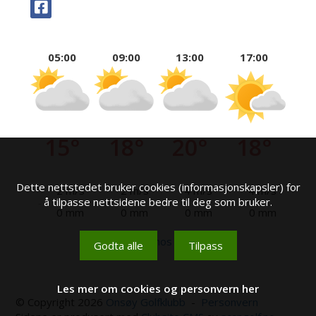
05:00
09:00
13:00
17:00
15°
18°
20°
18°
Dette nettstedet bruker cookies (informasjonskapsler) for
2 m/s
2 m/s
4 m/s
4 m/s
å tilpasse nettsidene bedre til deg som bruker.
0 mm
0 mm
0 mm
0 mm
Se mer hos yr.no
Godta alle
Tilpass
Les mer om cookies og personvern her
© Copyright 2026
Onsøy Golfklubb
-
Personvern