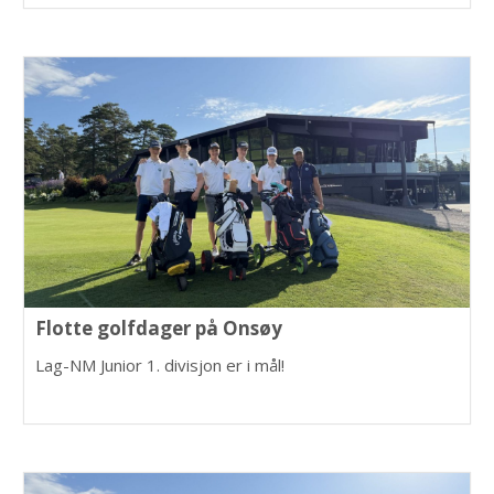
morsomste golfuke. Her er alt du trenger å vite om
ukene som kommer.
Flotte golfdager på Onsøy
Lag-NM Junior 1. divisjon er i mål!