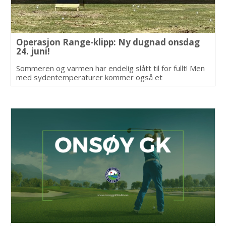
Operasjon Range-klipp: Ny dugnad onsdag
24. juni!
Sommeren og varmen har endelig slått til for fullt! Men
med sydentemperaturer kommer også et
luksusproblem: Gresset gror så fort at vi nesten kan
høre det vokse.