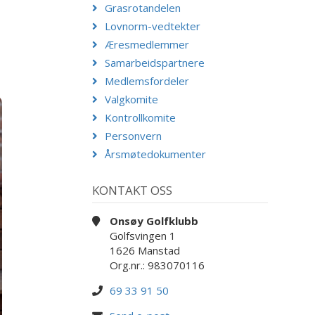
Grasrotandelen
Lovnorm-vedtekter
Æresmedlemmer
Samarbeidspartnere
Medlemsfordeler
Valgkomite
Kontrollkomite
Personvern
Årsmøtedokumenter
KONTAKT OSS
Onsøy Golfklubb
Golfsvingen 1
1626 Manstad
Org.nr.: 983070116
69 33 91 50