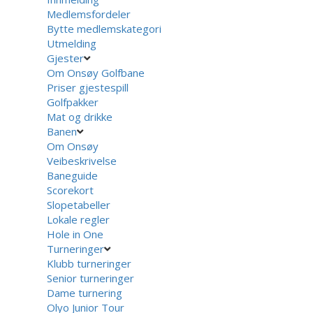
Medlemsfordeler
Bytte medlemskategori
Utmelding
Gjester
Om Onsøy Golfbane
Priser gjestespill
Golfpakker
Mat og drikke
Banen
Om Onsøy
Veibeskrivelse
Baneguide
Scorekort
Slopetabeller
Lokale regler
Hole in One
Turneringer
Klubb turneringer
Senior turneringer
Dame turnering
Olyo Junior Tour