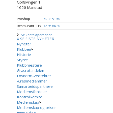
Golfsvingen 1
1626 Manstad
Proshop
69 33 91 50
Restaurant ELIN
46 95 66 80
Se kontaktpersoner
X
SE SISTE NYHETER
Nyheter
Klubben
Historie
Styret
Klubbmestere
Grasrotandelen
Lovnorm-vedtekter
Æresmedlemmer
Samarbeidspartnere
Medlemsfordeler
Kontrollkomite
Medlemskap
Medlemskap og priser
Innmelding