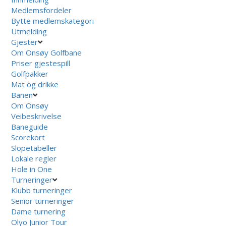
Medlemsfordeler
Bytte medlemskategori
Utmelding
Gjester
Om Onsøy Golfbane
Priser gjestespill
Golfpakker
Mat og drikke
Banen
Om Onsøy
Veibeskrivelse
Baneguide
Scorekort
Slopetabeller
Lokale regler
Hole in One
Turneringer
Klubb turneringer
Senior turneringer
Dame turnering
Olyo Junior Tour