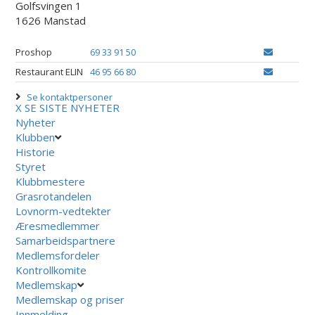
Golfsvingen 1
1626 Manstad
Proshop
69 33 91 50
Restaurant ELIN
46 95 66 80
Se kontaktpersoner
X
SE SISTE NYHETER
Nyheter
Klubben
Historie
Styret
Klubbmestere
Grasrotandelen
Lovnorm-vedtekter
Æresmedlemmer
Samarbeidspartnere
Medlemsfordeler
Kontrollkomite
Medlemskap
Medlemskap og priser
Innmelding