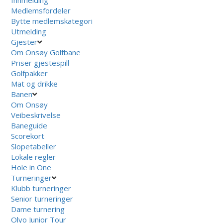
Innmelding
Medlemsfordeler
Bytte medlemskategori
Utmelding
Gjester
Om Onsøy Golfbane
Priser gjestespill
Golfpakker
Mat og drikke
Banen
Om Onsøy
Veibeskrivelse
Baneguide
Scorekort
Slopetabeller
Lokale regler
Hole in One
Turneringer
Klubb turneringer
Senior turneringer
Dame turnering
Olyo Junior Tour