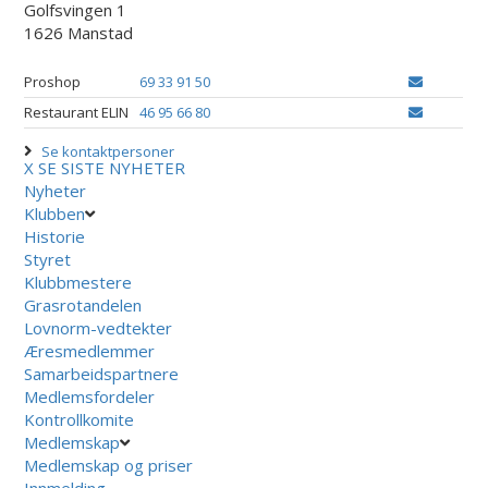
Golfsvingen 1
1626 Manstad
Proshop
69 33 91 50
Restaurant ELIN
46 95 66 80
Se kontaktpersoner
X
SE SISTE NYHETER
Nyheter
Klubben
Historie
Styret
Klubbmestere
Grasrotandelen
Lovnorm-vedtekter
Æresmedlemmer
Samarbeidspartnere
Medlemsfordeler
Kontrollkomite
Medlemskap
Medlemskap og priser