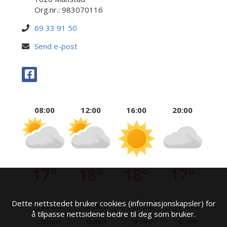
Org.nr.: 983070116
69 33 91 50
Send e-post
08:00
12:00
16:00
20:00
17°
18°
18°
17°
Dette nettstedet bruker cookies (informasjonskapsler) for
8 m/s
7 m/s
5 m/s
1 m/s
å tilpasse nettsidene bedre til deg som bruker.
0 mm
0 mm
0 mm
0 mm