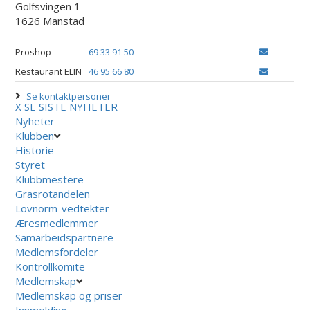
Golfsvingen 1
1626 Manstad
Proshop
69 33 91 50
Restaurant ELIN
46 95 66 80
Se kontaktpersoner
X
SE SISTE NYHETER
Nyheter
Klubben
Historie
Styret
Klubbmestere
Grasrotandelen
Lovnorm-vedtekter
Æresmedlemmer
Samarbeidspartnere
Medlemsfordeler
Kontrollkomite
Medlemskap
Medlemskap og priser