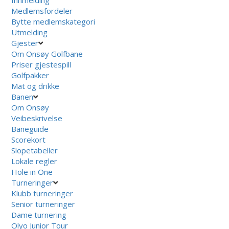
Innmelding
Medlemsfordeler
Bytte medlemskategori
Utmelding
Gjester
Om Onsøy Golfbane
Priser gjestespill
Golfpakker
Mat og drikke
Banen
Om Onsøy
Veibeskrivelse
Baneguide
Scorekort
Slopetabeller
Lokale regler
Hole in One
Turneringer
Klubb turneringer
Senior turneringer
Dame turnering
Olyo Junior Tour