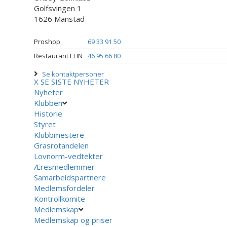
Golfsvingen 1
1626 Manstad
Proshop
69 33 91 50
Restaurant ELIN
46 95 66 80
Se kontaktpersoner
X
SE SISTE NYHETER
Nyheter
Klubben
Historie
Styret
Klubbmestere
Grasrotandelen
Lovnorm-vedtekter
Æresmedlemmer
Samarbeidspartnere
Medlemsfordeler
Kontrollkomite
Medlemskap
Medlemskap og priser