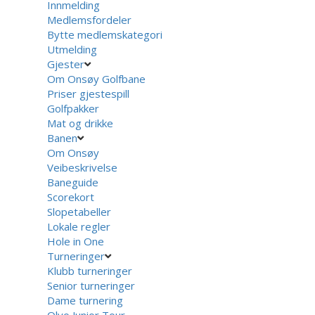
Innmelding
Medlemsfordeler
Bytte medlemskategori
Utmelding
Gjester
Om Onsøy Golfbane
Priser gjestespill
Golfpakker
Mat og drikke
Banen
Om Onsøy
Veibeskrivelse
Baneguide
Scorekort
Slopetabeller
Lokale regler
Hole in One
Turneringer
Klubb turneringer
Senior turneringer
Dame turnering