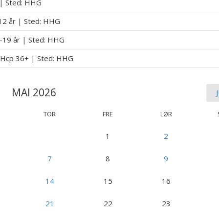
 | Sted: HHG
12 år | Sted: HHG
3-19 år | Sted: HHG
 Hcp 36+ | Sted: HHG
MAI 2026
TOR
FRE
LØR
1
2
7
8
9
14
15
16
21
22
23