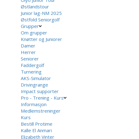
Olyo Junior Tour
Østlandstour
Junior lag-NM 2025
Østfold Seniorgolf
Grupper
Om grupper
Knøtter og Juniorer
Damer
Herrer
Seniorer
Faddergolf
Turnering
AKS-Simulator
Drivingrange
Impact supporter
Pro - Trening - Kurs
Informasjon
Medlemstreninger
Kurs
Bestill Protime
Kalle El Anmari
Elizabeth Vinter