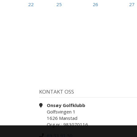
22
25
26
27
KONTAKT OSS
Onsøy Golfklubb
Golfsvingen 1
1626 Manstad
Org.nr.: 983070116
69 33 91 50