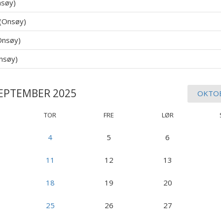
nsøy)
 (Onsøy)
Onsøy)
nsøy)
EPTEMBER 2025
OKTO
TOR
FRE
LØR
4
5
6
11
12
13
18
19
20
25
26
27