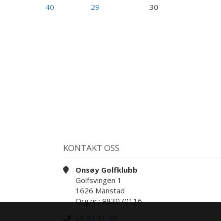
40
29
30
KONTAKT OSS
Onsøy Golfklubb
Golfsvingen 1
1626 Manstad
Org.nr.: 983070116
69 33 91 50