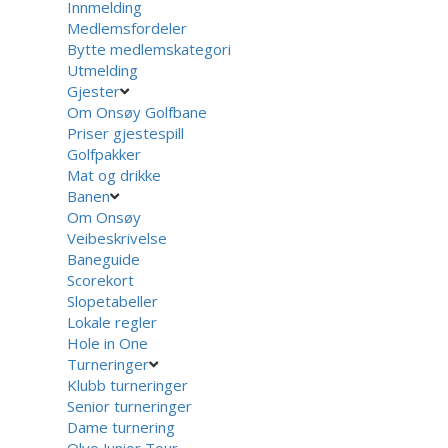
Innmelding
Medlemsfordeler
Bytte medlemskategori
Utmelding
Gjester
Om Onsøy Golfbane
Priser gjestespill
Golfpakker
Mat og drikke
Banen
Om Onsøy
Veibeskrivelse
Baneguide
Scorekort
Slopetabeller
Lokale regler
Hole in One
Turneringer
Klubb turneringer
Senior turneringer
Dame turnering