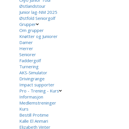
Olyo Junior Tour
Østlandstour
Junior lag-NM 2025
Østfold Seniorgolf
Grupper
Om grupper
Knøtter og Juniorer
Damer
Herrer
Seniorer
Faddergolf
Turnering
AKS-Simulator
Drivingrange
Impact supporter
Pro - Trening - Kurs
Informasjon
Medlemstreninger
Kurs
Bestill Protime
Kalle El Anmari
Elizabeth Vinter