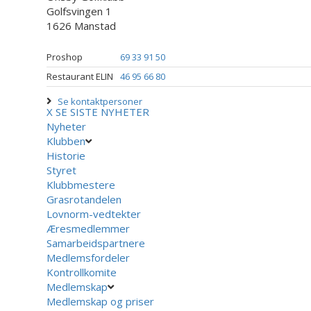
Golfsvingen 1
1626 Manstad
Proshop
69 33 91 50
Restaurant ELIN
46 95 66 80
Se kontaktpersoner
X
SE SISTE NYHETER
Nyheter
Klubben
Historie
Styret
Klubbmestere
Grasrotandelen
Lovnorm-vedtekter
Æresmedlemmer
Samarbeidspartnere
Medlemsfordeler
Kontrollkomite
Medlemskap
Medlemskap og priser