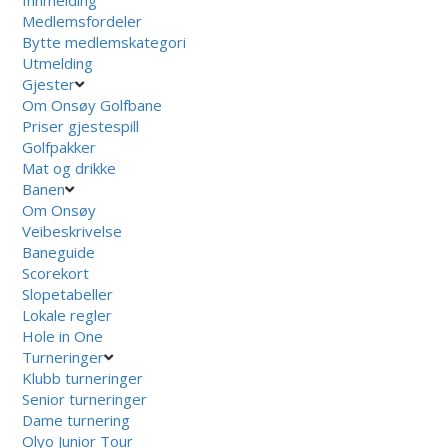
Innmelding
Medlemsfordeler
Bytte medlemskategori
Utmelding
Gjester
Om Onsøy Golfbane
Priser gjestespill
Golfpakker
Mat og drikke
Banen
Om Onsøy
Veibeskrivelse
Baneguide
Scorekort
Slopetabeller
Lokale regler
Hole in One
Turneringer
Klubb turneringer
Senior turneringer
Dame turnering
Olyo Junior Tour