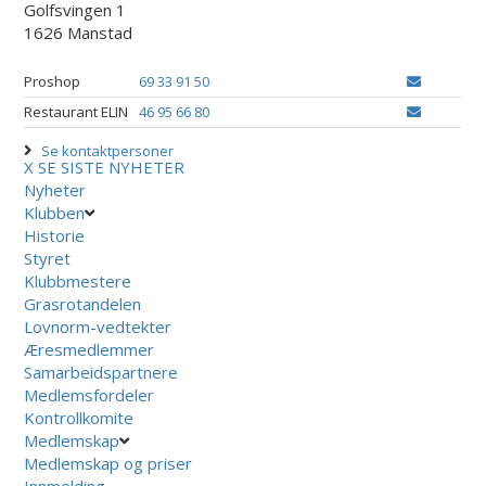
Golfsvingen 1
1626 Manstad
Proshop
69 33 91 50
Restaurant ELIN
46 95 66 80
Se kontaktpersoner
X
SE SISTE NYHETER
Nyheter
Klubben
Historie
Styret
Klubbmestere
Grasrotandelen
Lovnorm-vedtekter
Æresmedlemmer
Samarbeidspartnere
Medlemsfordeler
Kontrollkomite
Medlemskap
Medlemskap og priser