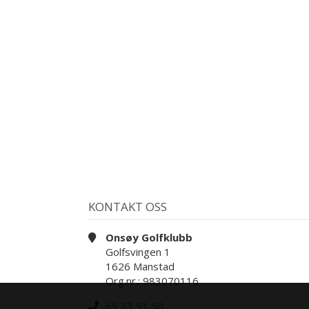
KONTAKT OSS
Onsøy Golfklubb
Golfsvingen 1
1626 Manstad
Org.nr.: 983070116
69 33 91 50