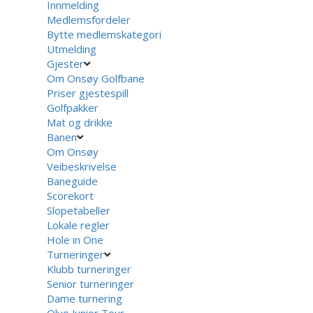
Innmelding
Medlemsfordeler
Bytte medlemskategori
Utmelding
Gjester
Om Onsøy Golfbane
Priser gjestespill
Golfpakker
Mat og drikke
Banen
Om Onsøy
Veibeskrivelse
Baneguide
Scorekort
Slopetabeller
Lokale regler
Hole in One
Turneringer
Klubb turneringer
Senior turneringer
Dame turnering