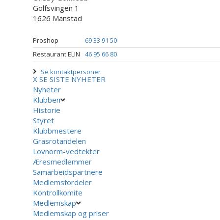
Golfsvingen 1
1626 Manstad
Proshop
69 33 91 50
Restaurant ELIN
46 95 66 80
Se kontaktpersoner
X
SE SISTE NYHETER
Nyheter
Klubben
Historie
Styret
Klubbmestere
Grasrotandelen
Lovnorm-vedtekter
Æresmedlemmer
Samarbeidspartnere
Medlemsfordeler
Kontrollkomite
Medlemskap
Medlemskap og priser