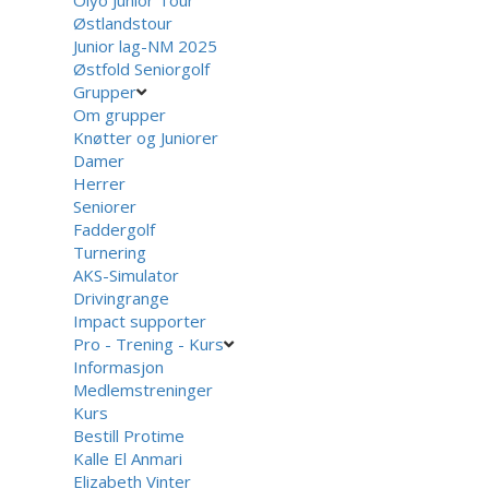
Olyo Junior Tour
Østlandstour
Junior lag-NM 2025
Østfold Seniorgolf
Grupper
Om grupper
Knøtter og Juniorer
Damer
Herrer
Seniorer
Faddergolf
Turnering
AKS-Simulator
Drivingrange
Impact supporter
Pro - Trening - Kurs
Informasjon
Medlemstreninger
Kurs
Bestill Protime
Kalle El Anmari
Elizabeth Vinter