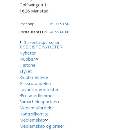
Golfsvingen 1
1626 Manstad
Proshop
69 33 91 50
Restaurant ELIN
46 95 66 80
Se kontaktpersoner
X
SE SISTE NYHETER
Nyheter
Klubben
Historie
Styret
Klubbmestere
Grasrotandelen
Lovnorm-vedtekter
Æresmedlemmer
Samarbeidspartnere
Medlemsfordeler
Kontrollkomite
Medlemskap
Medlemskap og priser