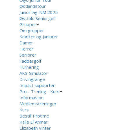
Olyo Junior Tour
Østlandstour
Junior lag-NM 2025
Østfold Seniorgolf
Grupper
Om grupper
Knøtter og Juniorer
Damer
Herrer
Seniorer
Faddergolf
Turnering
AKS-Simulator
Drivingrange
Impact supporter
Pro - Trening - Kurs
Informasjon
Medlemstreninger
Kurs
Bestill Protime
Kalle El Anmari
Elizabeth Vinter