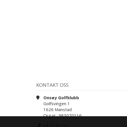
KONTAKT OSS
Onsøy Golfklubb
Golfsvingen 1
1626 Manstad
Org.nr.: 983070116
69 33 91 50