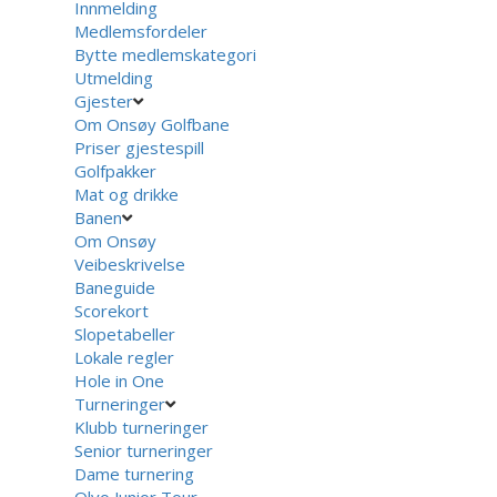
Innmelding
Medlemsfordeler
Bytte medlemskategori
Utmelding
Gjester
Om Onsøy Golfbane
Priser gjestespill
Golfpakker
Mat og drikke
Banen
Om Onsøy
Veibeskrivelse
Baneguide
Scorekort
Slopetabeller
Lokale regler
Hole in One
Turneringer
Klubb turneringer
Senior turneringer
Dame turnering